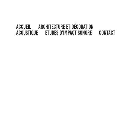
ACCUEIL
ARCHITECTURE ET DÉCORATION
ACOUSTIQUE
ETUDES D'IMPACT SONORE
CONTACT