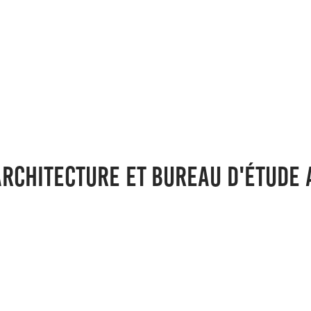
architecture et Bureau d'étude 